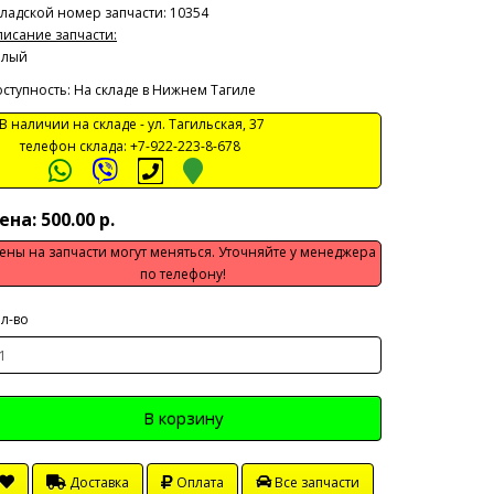
ладской номер запчасти: 10354
исание запчасти:
елый
ступность: На складе в Нижнем Тагиле
 наличии на складе -
ул. Тагильская, 37
телефон склада:
+7-922-223-8-678
ена: 500.00 р.
ены на запчасти могут меняться. Уточняйте у менеджера
по телефону!
л-во
В корзину
Доставка
Оплата
Все запчасти