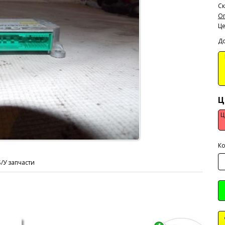
Ск
Оп
Ц
До
В
Ц
Ц
Ко
Б/У запчасти