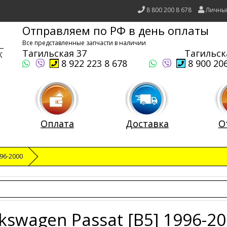
8 800 200 8 678
Личны
Отправляем по РФ в день оплаты
Все представленные запчасти в наличии
Тагильская 37
Тагильск
8 922 223 8 678
8 900 206
Оплата
Доставка
О
996-2000
kswagen Passat [B5] 1996-2