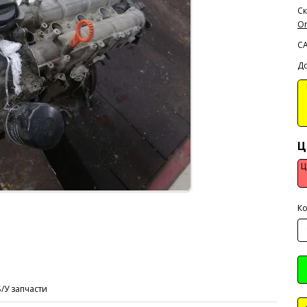
Ск
Оп
C
До
В
Ц
Ц
Ко
Б/У запчасти