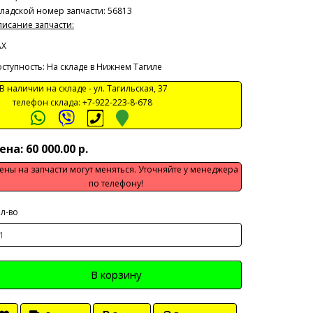
ладской номер запчасти: 56813
исание запчасти:
AX
ступность: На складе в Нижнем Тагиле
 наличии на складе -
ул. Тагильская, 37
телефон склада:
+7-922-223-8-678
ена: 60 000.00 р.
ены на запчасти могут меняться. Уточняйте у менеджера
по телефону!
л-во
В корзину