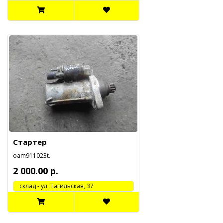
Стартер
oam911023t..
2 000.00 р.
cклад - ул. Тагильская, 37