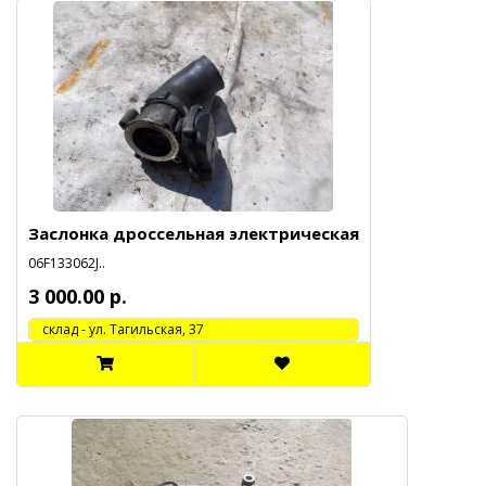
Заслонка дроссельная электрическая
06F133062J..
3 000.00 р.
cклад - ул. Тагильская, 37