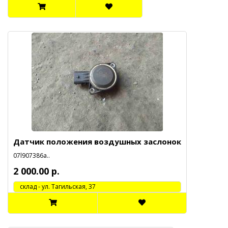
Датчик положения воздушных заслонок
07l907386a..
2 000.00 р.
cклад - ул. Тагильская, 37