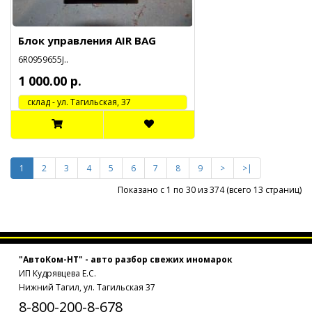
Блок управления AIR BAG
6R0959655J..
1 000.00 р.
cклад - ул. Тагильская, 37
1
2
3
4
5
6
7
8
9
>
>|
Показано с 1 по 30 из 374 (всего 13 страниц)
"АвтоКом-НТ" - авто разбор свежих иномарок
ИП Кудрявцева Е.С.
Нижний Тагил, ул. Тагильская 37
8-800-200-8-678