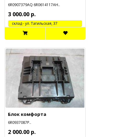
6R0907379AQ 6R0614117AH..
3 000.00 р.
cклад - ул. Тагильская, 37
Блок комфорта
6R0937087P..
2 000.00 р.