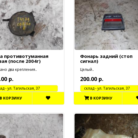
а противотуманная
Фонарь задний (стоп
вая (после 2004г)
сигнал)
ано два крепления..
Целый..
.00 р.
200.00 р.
 - ул. Тагильская, 37
cклад - ул. Тагильская, 37
В КОРЗИНУ
В КОРЗИНУ