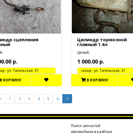
индр сцепления
Цилиндр тормозной
вный
главный 1.4л
..
Целый..
00.00 р.
1 000.00 р.
 - ул. Тагильская, 37
cклад - ул. Тагильская, 37
В КОРЗИНУ
В КОРЗИНУ
<
1
2
3
4
5
6
7
а
Поиск запчастей
Автомобили в разборе