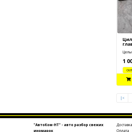
Цил
гла
Целый
1 0
cклад
|<
"АвтоКом-НТ" - авто разбор свежих
Доставк
иномарок
Оплата