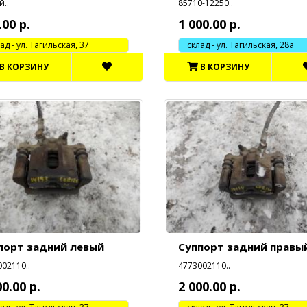
..
85710-12250..
.00 р.
1 000.00 р.
 - ул. Тагильская, 37
склад - ул. Тагильская, 28а
В КОРЗИНУ
В КОРЗИНУ
порт задний левый
Суппорт задний правы
02110..
4773002110..
00.00 р.
2 000.00 р.