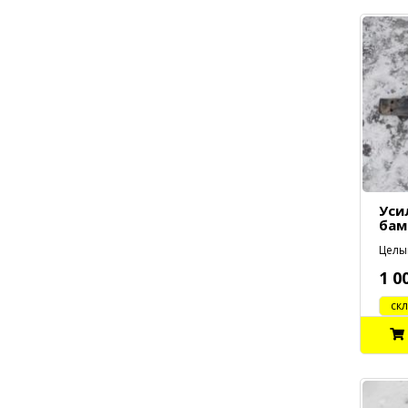
Уси
бам
Целый
1 0
cклад