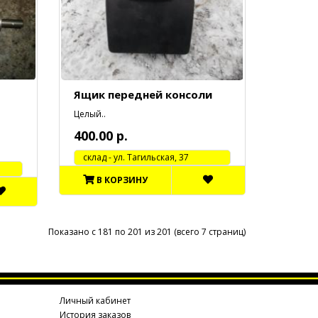
Ящик передней консоли
Целый..
400.00 р.
cклад - ул. Тагильская, 37
В КОРЗИНУ
Показано с 181 по 201 из 201 (всего 7 страниц)
Личный кабинет
История заказов