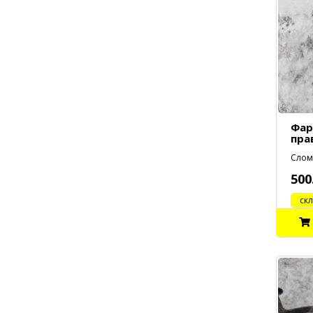
Фар
пра
Слом
500
cклад