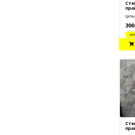
Сте
пра
Целый
300
cклад
Сте
пра