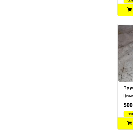
cклад
Тру
Целая
500
cклад