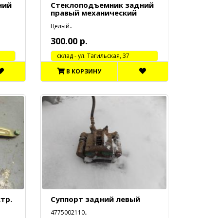
ний
Стеклоподъемник задний
правый механический
Целый..
300.00 р.
cклад - ул. Тагильская, 37
В КОРЗИНУ
тр.
Суппорт задний левый
4775002110..