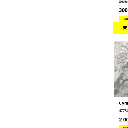
Целый
300
cклад
Суп
47750
2 0