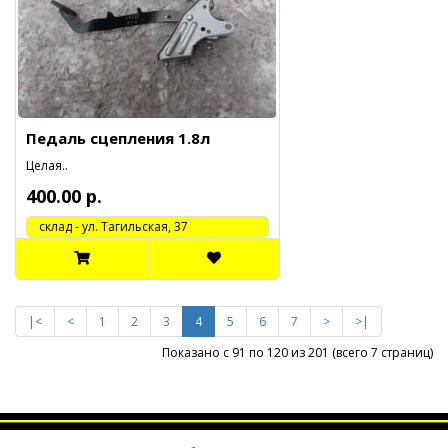
Педаль сцепления 1.8л
Целая..
400.00 р.
cклад - ул. Тагильская, 37
|<
<
1
2
3
4
5
6
7
>
>|
Показано с 91 по 120 из 201 (всего 7 страниц)