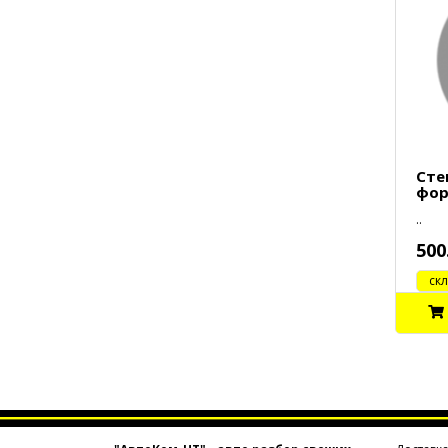
Сте
фор
..
500
cклад