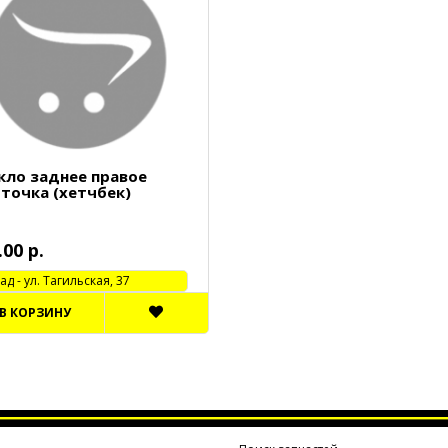
кло заднее правое
точка (хетчбек)
.00 р.
 - ул. Тагильская, 37
В КОРЗИНУ