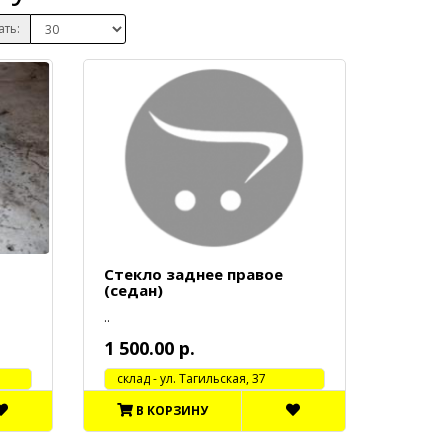
ать:
Стекло заднее правое
(седан)
..
1 500.00 р.
cклад - ул. Тагильская, 37
В КОРЗИНУ