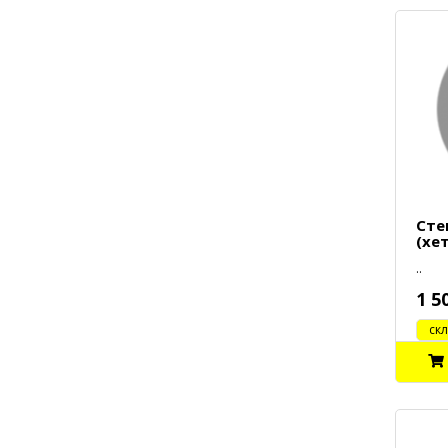
Сте
(хе
..
1 5
cклад