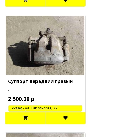
Суппорт передний правый
..
2 500.00 р.
cклад - ул. Тагильская, 37