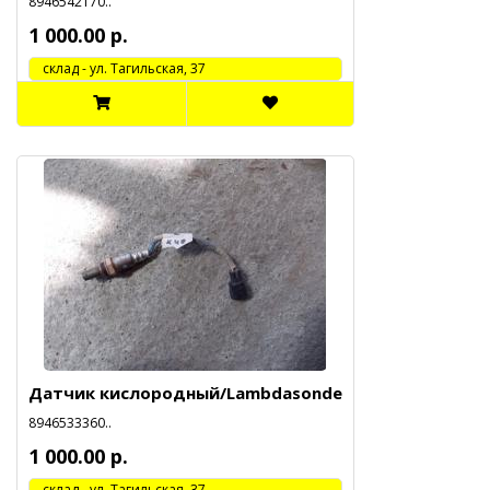
8946542170..
1 000.00 р.
cклад - ул. Тагильская, 37
Датчик кислородный/Lambdasonde
8946533360..
1 000.00 р.
cклад - ул. Тагильская, 37