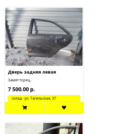
Дверь задняя левая
Замят торец..
7 500.00 р.
cклад - ул. Тагильская, 37