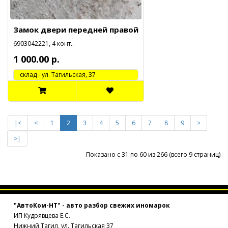
Замок двери передней правой
6903042221, 4 конт..
1 000.00 р.
cклад - ул. Тагильская, 37
|<
<
1
2
3
4
5
6
7
8
9
>
>|
Показано с 31 по 60 из 266 (всего 9 страниц)
"АвтоКом-НТ" - авто разбор свежих иномарок
ИП Кудрявцева Е.С.
Нижний Тагил, ул. Тагильская 37