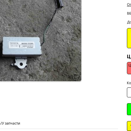
Оп
86
До
В
Ц
Ц
Ко
Б/У запчасти