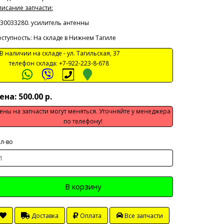
исание запчасти:
30033280. усилитель антенны
ступность: На складе в Нижнем Тагиле
 наличии на складе -
ул. Тагильская, 37
телефон склада:
+7-922-223-8-678
ена: 500.00 р.
ены на запчасти могут меняться. Уточняйте у менеджера
по телефону!
л-во
В корзину
Доставка
Оплата
Все запчасти