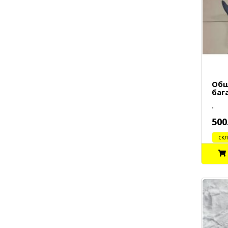
Обш
баг
..
500
cклад