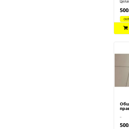
Целая
500
cклад
Обш
пра
..
500