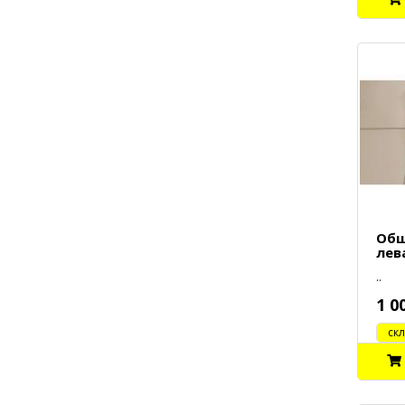
Обш
лев
..
1 0
cклад