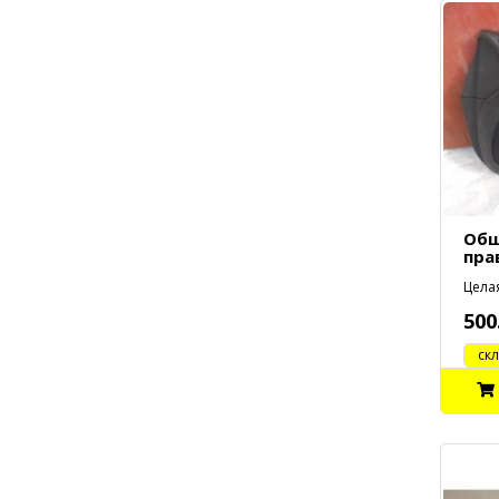
Обш
пра
Целая
500
cклад