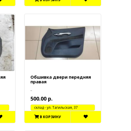
няя
Обшивка двери передняя
правая
..
500.00 р.
cклад - ул. Тагильская, 37
В КОРЗИНУ