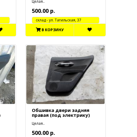
Целая..
500.00 р.
cклад - ул. Тагильская, 37
В КОРЗИНУ
Обшивка двери задняя
)
правая (под электрику)
Целая..
500.00 р.