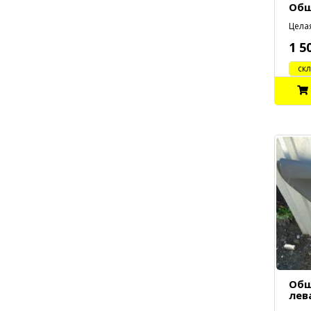
Обш
Целая
1 5
cклад
Обш
лев