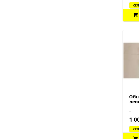
cклад
Обш
лев
..
1 0
cклад