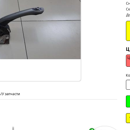
Сн
Ск
До
В
Ц
Ц
Ко
Б/У запчасти