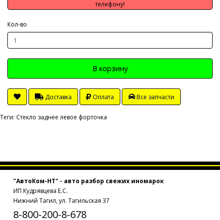
телефону!
Кол-во
В корзину
Доставка
Оплата
Все запчасти
Теги:
Стекло заднее левое форточка
"АвтоКом-НТ" - авто разбор свежих иномарок
ИП Кудрявцева Е.С.
Нижний Тагил, ул. Тагильская 37
8-800-200-8-678