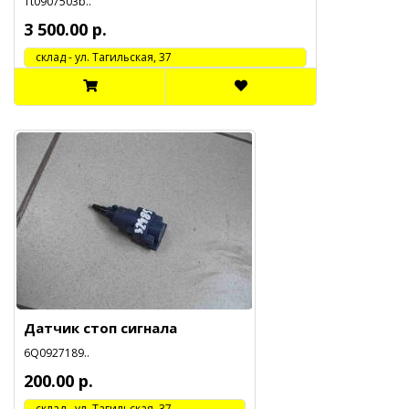
1t0907503b..
3 500.00 р.
cклад - ул. Тагильская, 37
Датчик стоп сигнала
6Q0927189..
200.00 р.
cклад - ул. Тагильская, 37