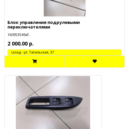
Блок управления подрулевыми
переключателями
1k0953549af..
2 000.00 р.
cклад - ул. Тагильская, 37