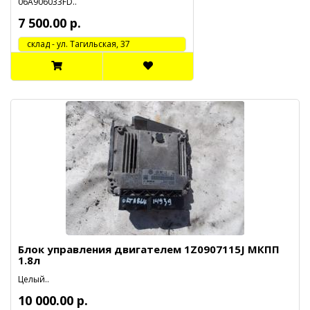
06A906033FD..
7 500.00 р.
cклад - ул. Тагильская, 37
Блок управления двигателем 1Z0907115J МКПП
1.8л
Целый..
10 000.00 р.