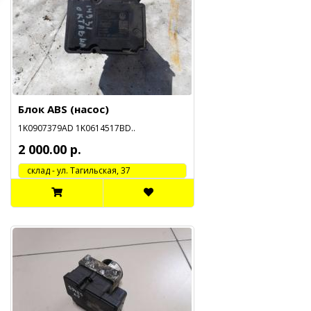
Блок ABS (насос)
1K0907379AD 1K0614517BD..
2 000.00 р.
cклад - ул. Тагильская, 37