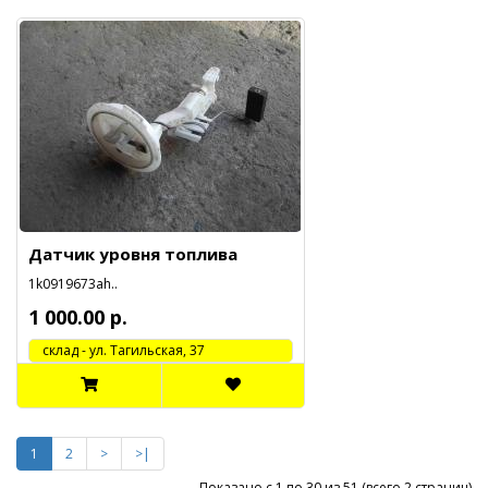
Датчик уровня топлива
1k0919673ah..
1 000.00 р.
cклад - ул. Тагильская, 37
1
2
>
>|
Показано с 1 по 30 из 51 (всего 2 страниц)