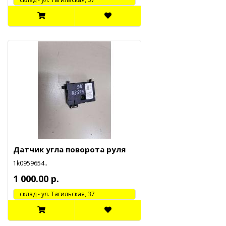
Датчик угла поворота руля
1k0959654..
1 000.00 р.
cклад - ул. Тагильская, 37