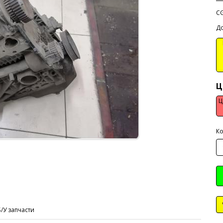
C
До
В
Ц
Ц
Ко
Б/У запчасти