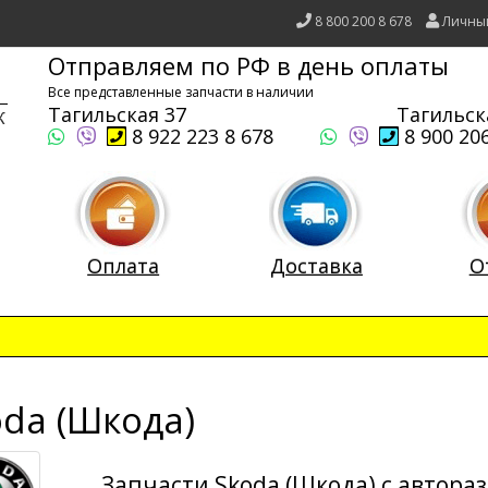
8 800 200 8 678
Личны
Отправляем по РФ в день оплаты
Все представленные запчасти в наличии
Тагильская 37
Тагильск
8 922 223 8 678
8 900 206
Оплата
Доставка
О
oda (Шкода)
Запчасти Skoda (Шкода) с автора