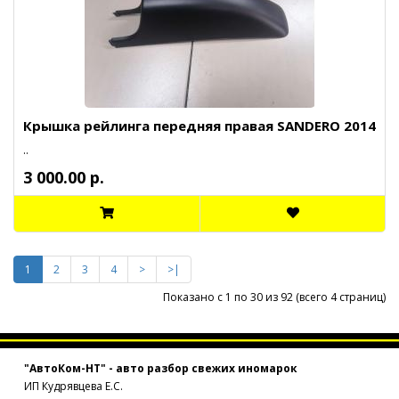
Крышка рейлинга передняя правая SANDERO 2014
..
3 000.00 р.
1
2
3
4
>
>|
Показано с 1 по 30 из 92 (всего 4 страниц)
"АвтоКом-НТ" - авто разбор свежих иномарок
ИП Кудрявцева Е.С.