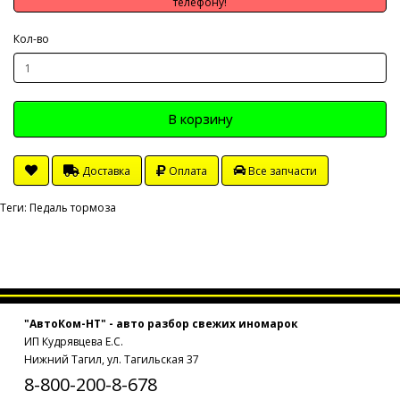
телефону!
Кол-во
В корзину
Доставка
Оплата
Все запчасти
Теги:
Педаль тормоза
"АвтоКом-НТ" - авто разбор свежих иномарок
ИП Кудрявцева Е.С.
Нижний Тагил, ул. Тагильская 37
8-800-200-8-678