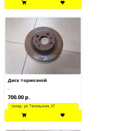
Диск тормозной
..
700.00 р.
cклад - ул. Тагильская, 37