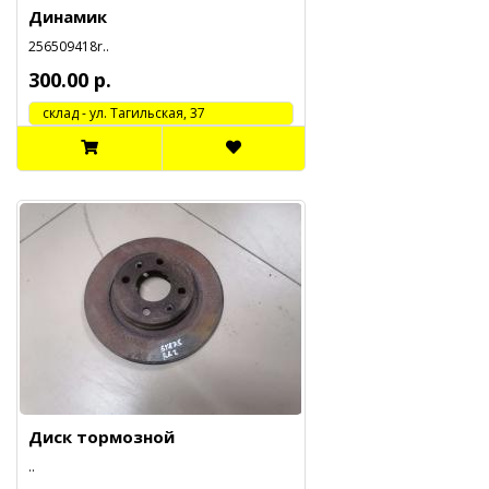
Динамик
256509418r..
300.00 р.
cклад - ул. Тагильская, 37
Диск тормозной
..