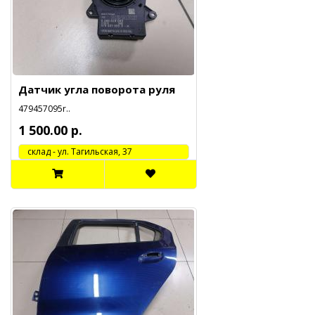
Датчик угла поворота руля
479457095r..
1 500.00 р.
cклад - ул. Тагильская, 37