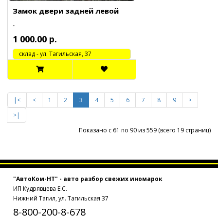
Замок двери задней левой
..
1 000.00 р.
cклад - ул. Тагильская, 37
|<
<
1
2
3
4
5
6
7
8
9
>
>|
Показано с 61 по 90 из 559 (всего 19 страниц)
"АвтоКом-НТ" - авто разбор свежих иномарок
ИП Кудрявцева Е.С.
Нижний Тагил, ул. Тагильская 37
8-800-200-8-678