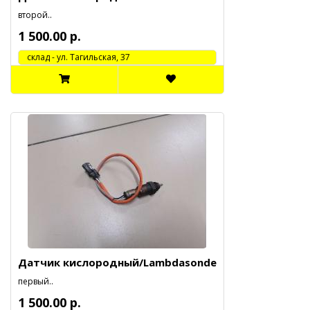
второй..
1 500.00 р.
cклад - ул. Тагильская, 37
Датчик кислородный/Lambdasonde
первый..
1 500.00 р.