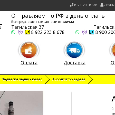
8 800 200 8 678
Личны
Отправляем по РФ в день оплаты
Все представленные запчасти в наличии
Тагильская 37
Тагильск
8 922 223 8 678
8 900 206
Оплата
Доставка
О
Подвеска задних колес
Амортизатор задний
Сн
16