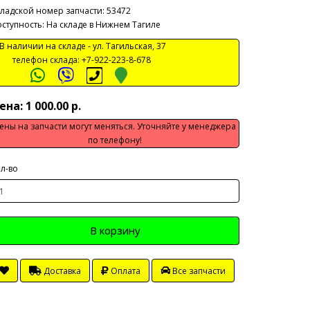
ладской номер запчасти: 53472
ступность: На складе в Нижнем Тагиле
 наличии на складе -
ул. Тагильская, 37
телефон склада:
+7-922-223-8-678
ена: 1 000.00 р.
ены на запчасти могут меняться. Уточняйте у менеджера
по телефону!
л-во
В корзину
Доставка
Оплата
Все запчасти