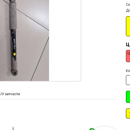
Ск
До
В
Ц
Ц
Ко
Б/У запчасти