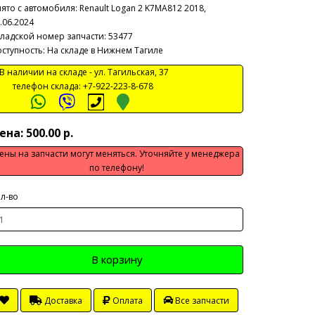
ято с автомобиля:
Renault Logan 2 K7MA812 2018,
.06.2024
ладской номер запчасти: 53477
ступность: На складе в Нижнем Тагиле
 наличии на складе -
ул. Тагильская, 37
телефон склада:
+7-922-223-8-678
ена: 500.00 р.
ены на запчасти могут меняться. Уточняйте у менеджера
по телефону!
л-во
В корзину
Доставка
Оплата
Все запчасти