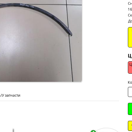
Сн
16
Ск
До
В
Ц
Ц
Ко
Б/У запчасти