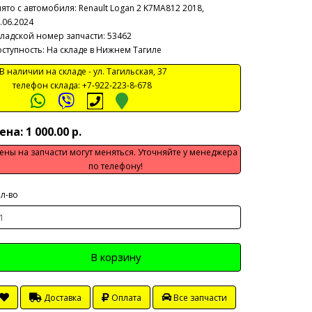
ято с автомобиля:
Renault Logan 2 K7MA812 2018,
.06.2024
ладской номер запчасти: 53462
ступность: На складе в Нижнем Тагиле
 наличии на складе -
ул. Тагильская, 37
телефон склада:
+7-922-223-8-678
ена: 1 000.00 р.
ены на запчасти могут меняться. Уточняйте у менеджера
по телефону!
л-во
В корзину
Доставка
Оплата
Все запчасти