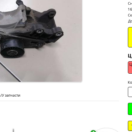
Сн
16
Ск
До
В
Ц
Ц
Ко
Б/У запчасти