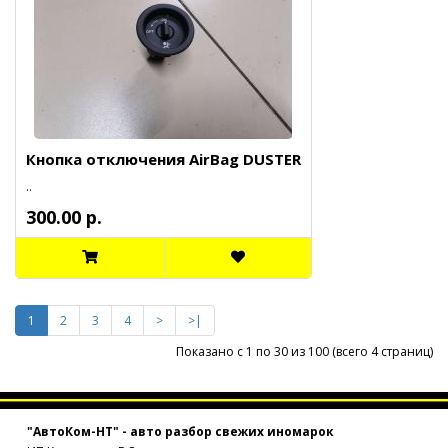
Кнопка отключения AirBag DUSTER
..
300.00 р.
1
2
3
4
>
>|
Показано с 1 по 30 из 100 (всего 4 страниц)
"АвтоКом-НТ" - авто разбор свежих иномарок