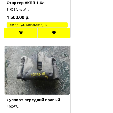
Стартер АКПП 1.6л
110584, на з/ч..
1 500.00 р.
cклад - ул. Тагильская, 37
Суппорт передний правый
4400R7..