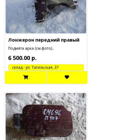
Лонжерон передний правый
Подмята арка (см.фото)..
6 500.00 р.
cклад - ул. Тагильская, 37