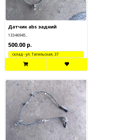
Датчик abs задний
13346945..
500.00 р.
cклад - ул. Тагильская, 37