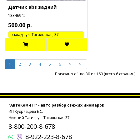
Датчик abs задний
13346945..
500.00 р.
cклад - ул. Тагильская, 37
1
2
3
4
5
6
>
>|
Показано с 1 по 30 из 160 (всего 6 страниц)
"АвтоКом-НТ" - авто разбор свежих иномарок
ИП Кудрявцева Е.С.
Нижний Тагил, ул. Тагильская 37
8-800-200-8-678
8-922-223-8-678