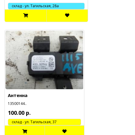
склад - ул. Тагильская, 28а
Антенна
13500144..
100.00 р.
cклад - ул. Тагильская, 37