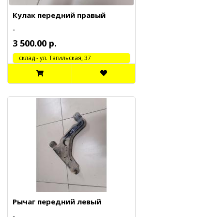
Кулак передний правый
..
3 500.00 р.
cклад - ул. Тагильская, 37
Рычаг передний левый
..