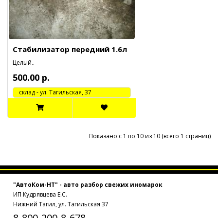
Стабилизатор передний 1.6л
Целый..
500.00 р.
cклад - ул. Тагильская, 37
Показано с 1 по 10 из 10 (всего 1 страниц)
"АвтоКом-НТ" - авто разбор свежих иномарок
ИП Кудрявцева Е.С.
Нижний Тагил, ул. Тагильская 37
8-800-200-8-678