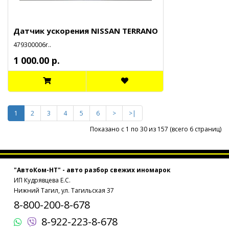
Датчик ускорения NISSAN TERRANO
479300006r..
1 000.00 р.
1
2
3
4
5
6
>
>|
Показано с 1 по 30 из 157 (всего 6 страниц)
"АвтоКом-НТ" - авто разбор свежих иномарок
ИП Кудрявцева Е.С.
Нижний Тагил, ул. Тагильская 37
8-800-200-8-678
8-922-223-8-678