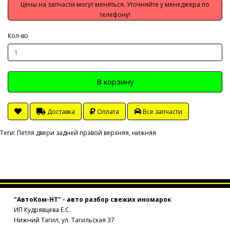
Цены на запчасти могут меняться. Уточняйте у менеджера по
телефону!
Кол-во
В корзину
Доставка
Оплата
Все запчасти
Теги:
Петля двери задней правой верхняя
,
нижняя
"АвтоКом-НТ" - авто разбор свежих иномарок
ИП Кудрявцева Е.С.
Нижний Тагил, ул. Тагильская 37