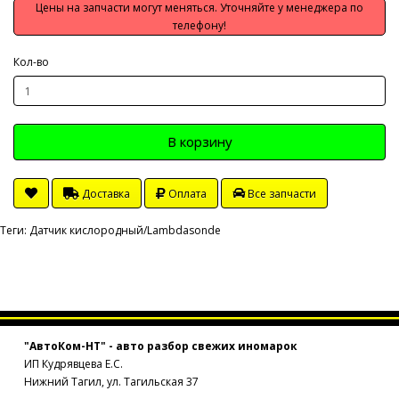
Цены на запчасти могут меняться. Уточняйте у менеджера по
телефону!
Кол-во
В корзину
Доставка
Оплата
Все запчасти
Теги:
Датчик кислородный/Lambdasonde
"АвтоКом-НТ" - авто разбор свежих иномарок
ИП Кудрявцева Е.С.
Нижний Тагил, ул. Тагильская 37