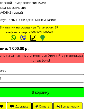
ладской номер запчасти: 15068
исание запчасти:
ZA603N2 первый
ступность: На складе в Нижнем Тагиле
 наличии на складе -
ул. Тагильская, 37
телефон склада:
+7-922-223-8-678
ена: 1 000.00 р.
ены на запчасти могут меняться. Уточняйте у менеджера
по телефону!
л-во
В корзину
Доставка
Оплата
Все запчасти