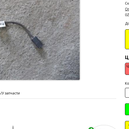
Ск
Оп
0
До
В
Ц
Ц
Ко
Б/У запчасти