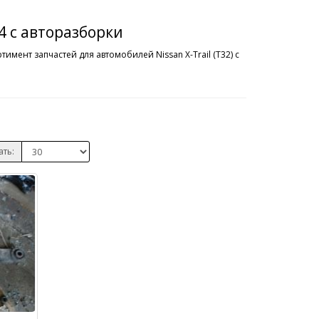
14 с авторазборки
имент запчастей для автомобилей Nissan X-Trail (T32) c
ать: