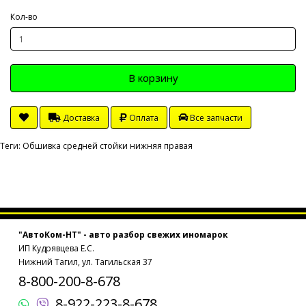
Кол-во
В корзину
Доставка
Оплата
Все запчасти
Теги:
Обшивка средней стойки нижняя правая
"АвтоКом-НТ" - авто разбор свежих иномарок
ИП Кудрявцева Е.С.
Нижний Тагил, ул. Тагильская 37
8-800-200-8-678
8-922-223-8-678