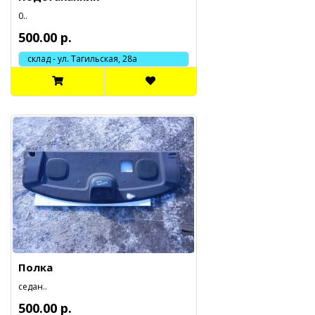
0..
500.00 р.
склад - ул. Тагильская, 28а
Полка
седан..
500.00 р.