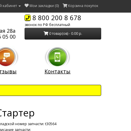
й кабинет
Мои закладки (0)
Корзина покупок
8 800 200 8 678
звонок по РФ бесплатный
ая 28а
0 товар(ов) - 0.00 р.
 05 00
тзывы
Контакты
Стартер
ладской номер запчасти: t30564
исание запчасти: