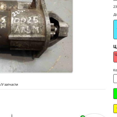
2
До
Ц
Ц
Ко
Б/У запчасти