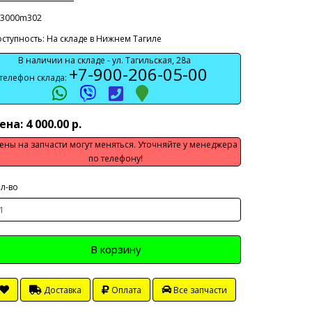
33000m302
ступность: На складе в Нижнем Тагиле
В наличии на складе -
ул. Тагильская, 28а
+7-900-206-05-00
телефон склада:
ена: 4 000.00 р.
ены на запчасти могут меняться. Уточняйте у менеджера
по телефону!
л-во
В корзину
Доставка
Оплата
Все запчасти