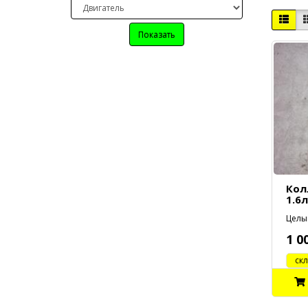
Показать
Кол
1.6л
Целый
1 0
cклад