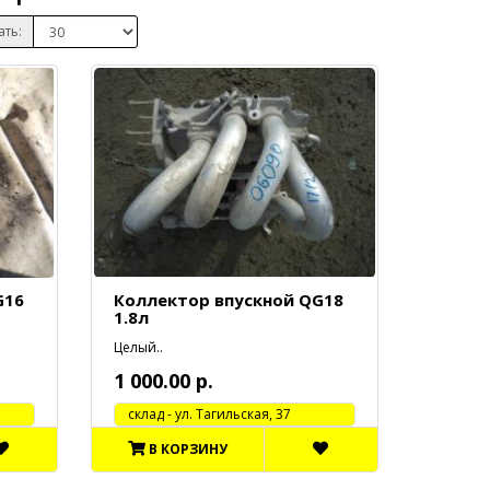
ать:
G16
Коллектор впускной QG18
1.8л
Целый..
1 000.00 р.
cклад - ул. Тагильская, 37
В КОРЗИНУ