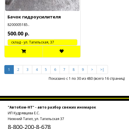
Бачок гидроусилителя
8200005185..
500.00 р.
cклад - ул. Тагильская, 37
1
2
3
4
5
6
7
8
9
>
>|
Показано с 1 по 30 из 480 (всего 16 страниц)
"АвтоКом-НТ" - авто разбор свежих иномарок
ИП Кудрявцева Е.С.
Нижний Тагил, ул. Тагильская 37
8-800-200-8-678