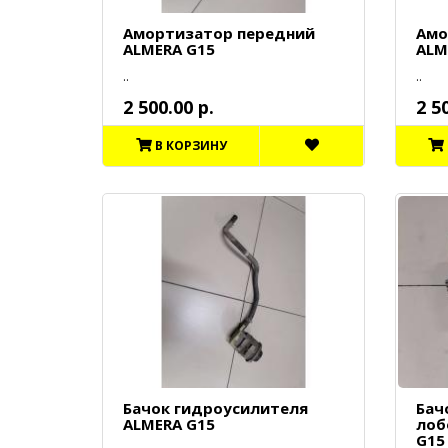
Амортизатор передний
Амо
ALMERA G15
ALM
..
..
2 500.00 р.
2 5
В КОРЗИНУ
Бачок гидроусилителя
Бач
ALMERA G15
лоб
G15