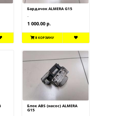
Бардачок ALMERA G15
..
1 000.00 р.
В КОРЗИНУ
й
Блок ABS (насос) ALMERA
G15