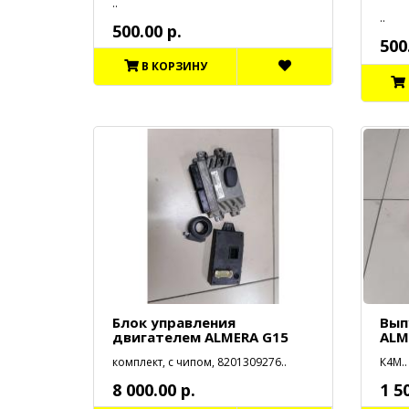
..
..
500.00 р.
500
В КОРЗИНУ
Блок управления
Вып
двигателем ALMERA G15
ALM
комплект, с чипом, 8201309276..
К4М..
8 000.00 р.
1 5