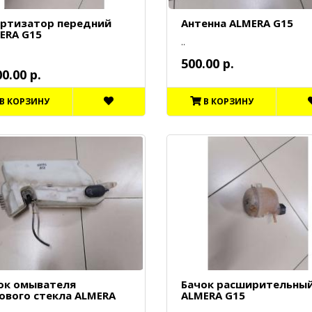
ртизатор передний
Антенна ALMERA G15
ERA G15
..
500.00 р.
00.00 р.
В КОРЗИНУ
В КОРЗИНУ
ок омывателя
Бачок расширительны
ового стекла ALMERA
ALMERA G15