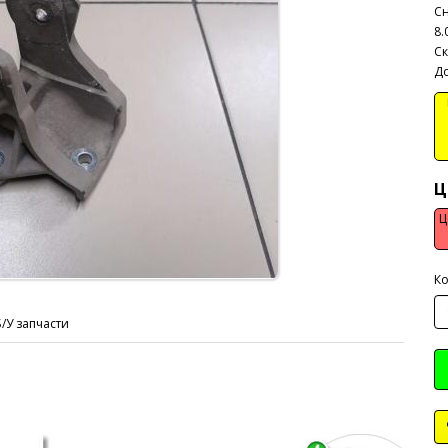
Сн
8.
Ск
До
В
Ц
Ц
Ко
Б/У запчасти