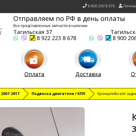
8 800 200 8 678
Личны
Отправляем по РФ в день оплаты
Все представленные запчасти в наличии
Тагильская 37
Тагильск
8 922 223 8 678
8 900 206
Оплата
Доставка
О
 2007-2017
Подвеска двигателя / КПП
Кронштейн кпп задн