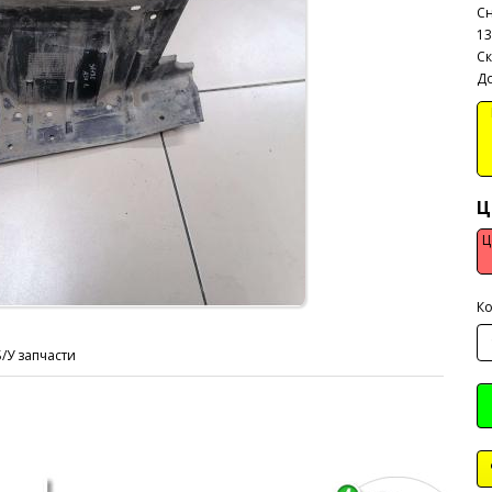
Сн
13
Ск
До
В
Ц
Ц
Ко
Б/У запчасти