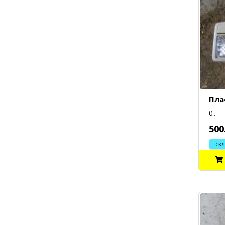
Пла
0..
500
склад