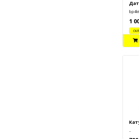
Дат
bp4k6
1 0
cклад
Кат
..