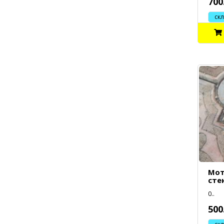
700
склад
Мот
сте
0..
500