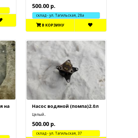
500.00 р.
склад - ул. Тагильская, 28а
В КОРЗИНУ
я на
Насос водяной (помпа)2.0л
Целый..
500.00 р.
cклад - ул. Тагильская, 37