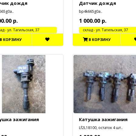
чик дождя
Датчик дождя
65g0a..
bp4k665g0a..
00.00 р.
1 000.00 р.
 - ул. Тагильская, 37
cклад - ул. Тагильская, 37
В КОРЗИНУ
В КОРЗИНУ
ушка зажигания
Катушка зажигания
Lf2L18100, остаток 4 шт..