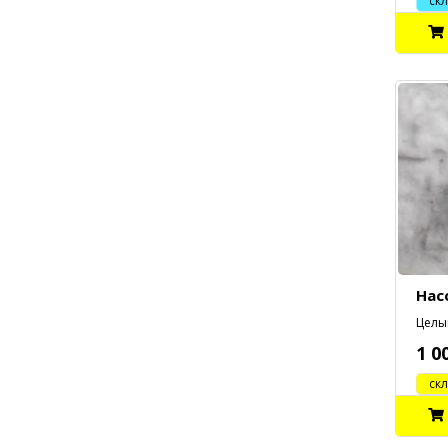
склад
Нас
Целый
1 0
cклад