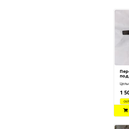
Пер
под
Целый
1 5
cклад