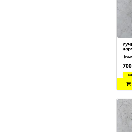
Руч
нар
Целая
700
cклад