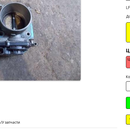
L
До
В
Ц
Ц
Ко
Б/У запчасти