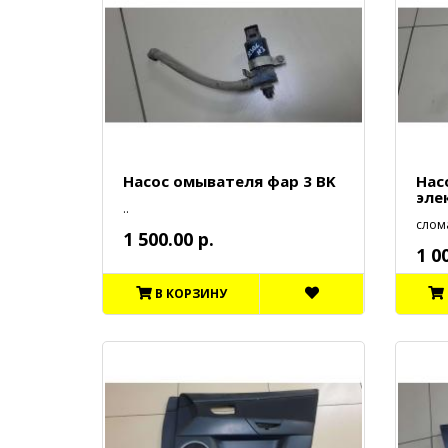
Насос омывателя фар 3 BK
Нас
эле
..
слома
1 500.00 р.
1 0
В КОРЗИНУ