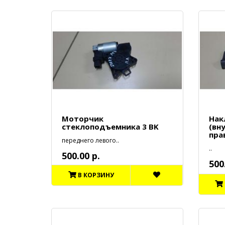
Моторчик
Нак
стеклоподъемника 3 BK
(вн
пра
переднего левого..
..
500.00 р.
500
В КОРЗИНУ