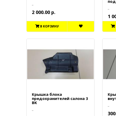
под
..
..
2 000.00 р.
1 0
В КОРЗИНУ
Крышка блока
Кры
предохранителей салона 3
вну
BK
..
..
300