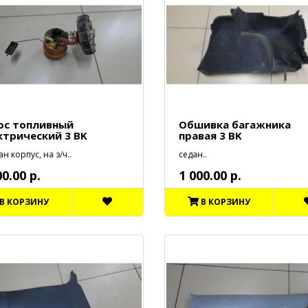
ос топливный
Обшивка багажника
ктрический 3 BK
правая 3 BK
н корпус, на з/ч..
седан..
00.00 р.
1 000.00 р.
В КОРЗИНУ
В КОРЗИНУ