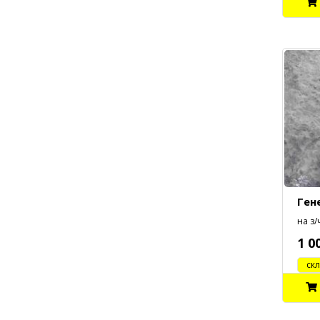
Ген
на з/ч
1 0
cклад