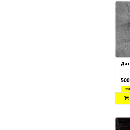
Дат
..
500
cклад