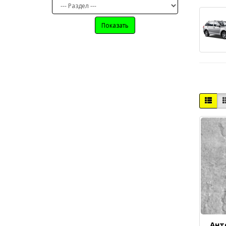
Показать
Ант