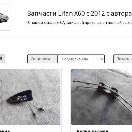
Запчасти Lifan X60 c 2012 с автор
В нашем каталоге б/у запчастей представлен полный ассор
Сортировать:
Показыв
енна
Балка задняя