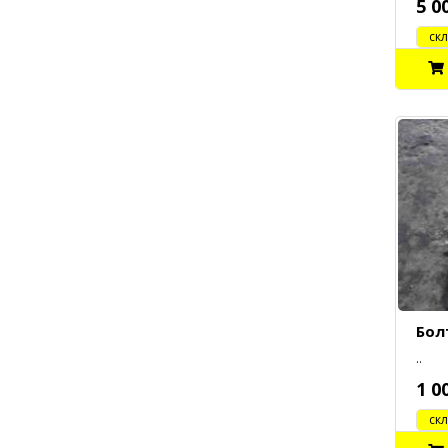
5 0
cклад
Бол
..
1 0
cклад