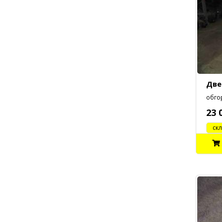
Две
обгор
23 
cклад