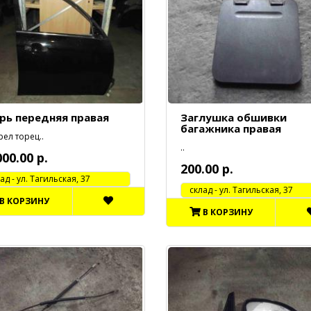
рь передняя правая
Заглушка обшивки
багажника правая
ел торец..
..
000.00 р.
200.00 р.
 - ул. Тагильская, 37
cклад - ул. Тагильская, 37
В КОРЗИНУ
В КОРЗИНУ