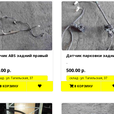
чик ABS задний правый
Датчик парковки задн
..
.00 р.
500.00 р.
 - ул. Тагильская, 37
cклад - ул. Тагильская, 37
В КОРЗИНУ
В КОРЗИНУ