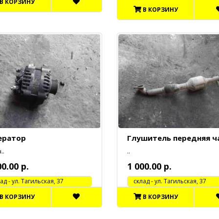
В КОРЗИНУ
В КОРЗИНУ
ератор
Глушитель передняя ч
..
..
00.00 р.
1 000.00 р.
 - ул. Тагильская, 37
cклад - ул. Тагильская, 37
В КОРЗИНУ
В КОРЗИНУ