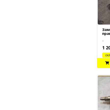
Зам
пра
..
1 2
cклад