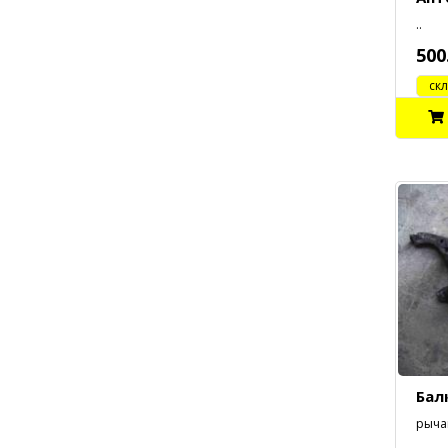
..
500
cклад
Бал
рыча