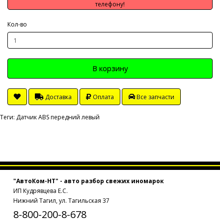
телефону!
Кол-во
В корзину
Доставка
Оплата
Все запчасти
Теги:
Датчик ABS передний левый
"АвтоКом-НТ" - авто разбор свежих иномарок
ИП Кудрявцева Е.С.
Нижний Тагил, ул. Тагильская 37
8-800-200-8-678