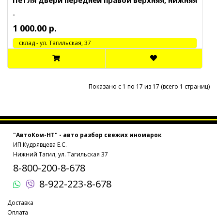
Петля двери передней правой верхняя, нижняя
..
1 000.00 р.
cклад - ул. Тагильская, 37
Показано с 1 по 17 из 17 (всего 1 страниц)
"АвтоКом-НТ" - авто разбор свежих иномарок
ИП Кудрявцева Е.С.
Нижний Тагил, ул. Тагильская 37
8-800-200-8-678
8-922-223-8-678
Доставка
Оплата