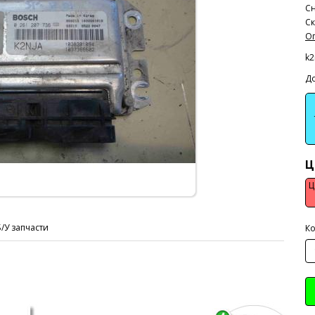
Сн
Ск
Оп
k2
До
Ц
Ц
Б/У запчасти
Ко