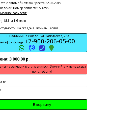
ято с автомобиля:
KIA Spectra 22.03.2019
ладской номер запчасти: t24795
исание запчасти:
nj18881a 1,6 мкпп
ступность: На складе в Нижнем Тагиле
В наличии на складе -
ул. Тагильская, 28а
+7-900-206-05-00
телефон склада:
ена: 3 000.00 р.
ены на запчасти могут меняться. Уточняйте у менеджера
по телефону!
л-во
В корзину