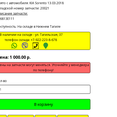
ято с автомобиля:
KIA Sorento 13.03.2018
ладской номер запчасти: 20021
исание запчасти:
6813E111
ступность: На складе в Нижнем Тагиле
 наличии на складе -
ул. Тагильская, 37
телефон склада:
+7-922-223-8-678
ена: 1 000.00 р.
ены на запчасти могут меняться. Уточняйте у менеджера
по телефону!
л-во
В корзину