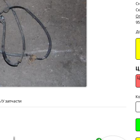
Сн
Ск
Оп
95
До
В
Ц
Ц
Ко
Б/У запчасти