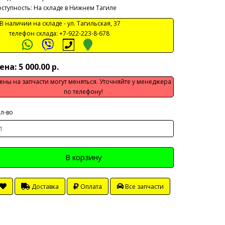
ступность: На складе в Нижнем Тагиле
 наличии на складе -
ул. Тагильская, 37
телефон склада:
+7-922-223-8-678
ена: 5 000.00 р.
ены на запчасти могут меняться. Уточняйте у менеджера
по телефону!
л-во
В корзину
Доставка
Оплата
Все запчасти