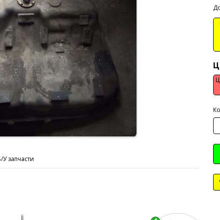
До
В
Ц
Ц
Ко
Б/У запчасти